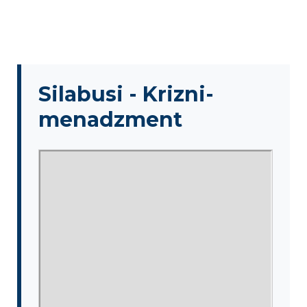
MENADŽMENT U
SIGURNOSNOM SEKTORU
Silabusi - Krizni-
menadzment