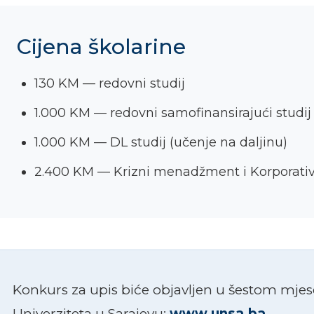
Cijena školarine
130 KM — redovni studij
1.000 KM — redovni samofinansirajući studij
1.000 KM — DL studij (učenje na daljinu)
2.400 KM — Krizni menadžment i Korporativ
Konkurs za upis biće objavljen u šestom mjes
Univerziteta u Sarajevu:
www.unsa.ba