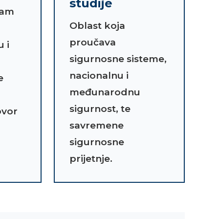
studije
ram
Oblast koja
proučava
 i
sigurnosne sisteme,
nacionalnu i
e
međunarodnu
sigurnost, te
ovor
savremene
sigurnosne
prijetnje.