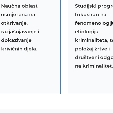
Naučna oblast
Studijski prog
usmjerena na
fokusiran na
otkrivanje,
fenomenologiju
razjašnjavanje i
etiologiju
dokazivanje
kriminaliteta, t
krivičnih djela.
položaj žrtve i
društveni odg
na kriminalitet.