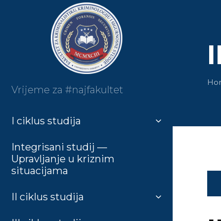
I
Home
Vrijeme za #najfakultet
I ciklus studija
Integrisani studij —
Upravljanje u kriznim
situacijama
II ciklus studija