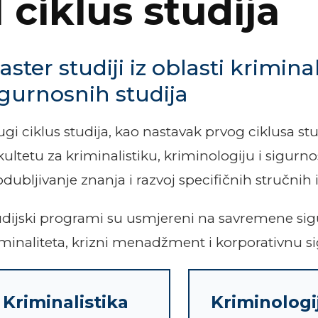
I ciklus studija
ster studiji iz oblasti kriminal
igurnosnih studija
gi ciklus studija, kao nastavak prvog ciklusa stu
kultetu za kriminalistiku, kriminologiju i sigu
odubljivanje znanja i razvoj specifičnih stručni
udijski programi su usmjereni na savremene sigu
iminaliteta, krizni menadžment i korporativnu si
Kriminalistika
Kriminologi