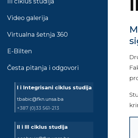
I
III ciklus studija
Video galerija
Ma
Virtualna šetnja 360
s
E-Bilten
Dru
Fa
Česta pitanja i odgovori
pr
I i Integrisani ciklus studija
St
tbabic@fkn.unsa.ba
kr
+387 (0)33 561-213
II i III ciklus studija